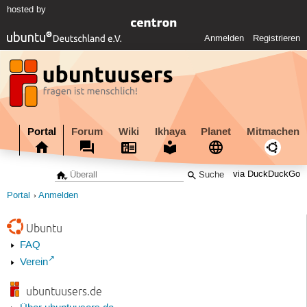
hosted by
Anmelden
Registrieren
Portal
Forum
Wiki
Ikhaya
Planet
Mitmachen
via DuckDuckGo
Portal
Anmelden
Ubuntu
FAQ
Verein
ubuntuusers.de