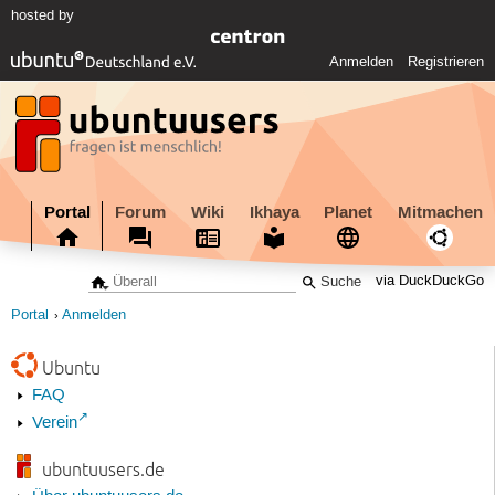
hosted by
Anmelden
Registrieren
Portal
Forum
Wiki
Ikhaya
Planet
Mitmachen
via DuckDuckGo
Portal
Anmelden
Ubuntu
FAQ
Verein
ubuntuusers.de