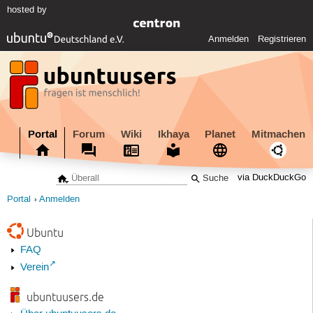
hosted by
Anmelden
Registrieren
Portal
Forum
Wiki
Ikhaya
Planet
Mitmachen
via DuckDuckGo
Portal
Anmelden
Ubuntu
FAQ
Verein
ubuntuusers.de