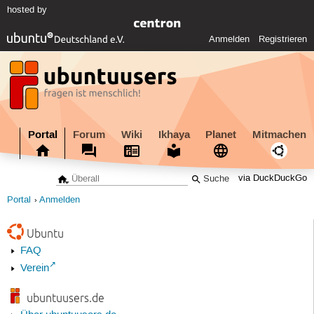
hosted by
Anmelden
Registrieren
Portal
Forum
Wiki
Ikhaya
Planet
Mitmachen
via DuckDuckGo
Portal
Anmelden
Ubuntu
FAQ
Verein
ubuntuusers.de