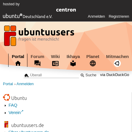
hosted by
Anmelden
Registrieren
Portal
Forum
Wiki
Ikhaya
Planet
Mitmachen
via DuckDuckGo
Portal
Anmelden
Ubuntu
FAQ
Verein
ubuntuusers.de