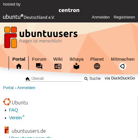
hosted by
Anmelden
Registrieren
Portal
Forum
Wiki
Ikhaya
Planet
Mitmachen
via DuckDuckGo
Portal
Anmelden
Ubuntu
FAQ
Verein
ubuntuusers.de