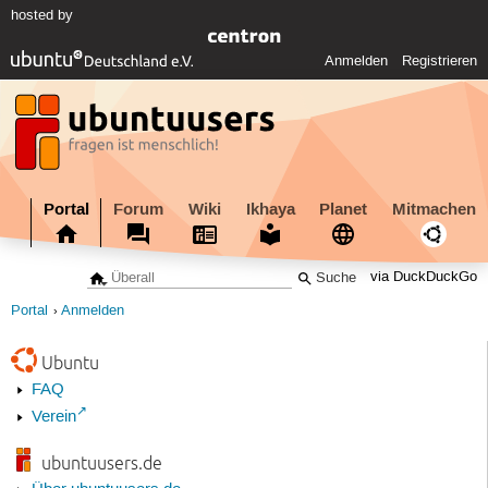
hosted by
Anmelden
Registrieren
Portal
Forum
Wiki
Ikhaya
Planet
Mitmachen
via DuckDuckGo
Portal
Anmelden
Ubuntu
FAQ
Verein
ubuntuusers.de