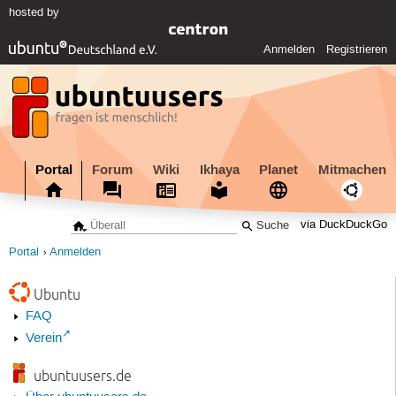
hosted by
Anmelden
Registrieren
Portal
Forum
Wiki
Ikhaya
Planet
Mitmachen
via DuckDuckGo
Portal
Anmelden
Ubuntu
FAQ
Verein
ubuntuusers.de