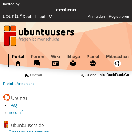
hosted by
Anmelden
Registrieren
Portal
Forum
Wiki
Ikhaya
Planet
Mitmachen
via DuckDuckGo
Portal
Anmelden
Ubuntu
FAQ
Verein
ubuntuusers.de