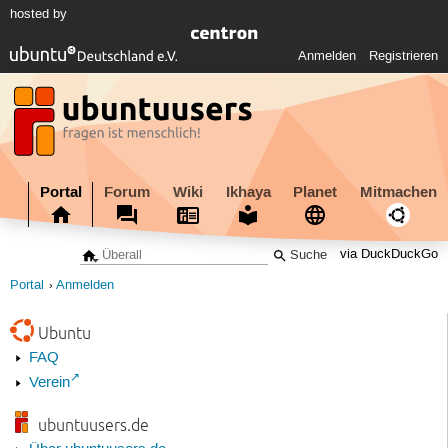
hosted by
Anmelden
Registrieren
Portal
Forum
Wiki
Ikhaya
Planet
Mitmachen
via DuckDuckGo
Portal
Anmelden
Ubuntu
FAQ
Verein
ubuntuusers.de