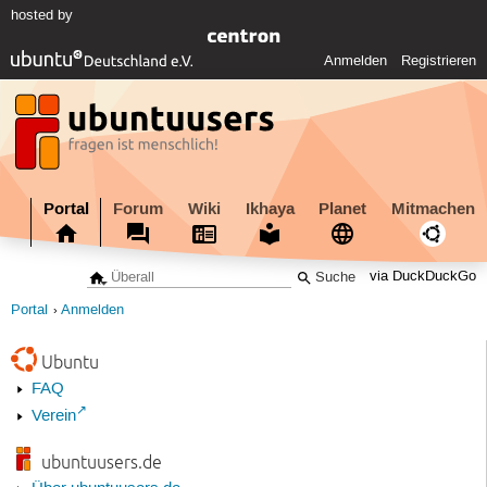
hosted by
Anmelden
Registrieren
Portal
Forum
Wiki
Ikhaya
Planet
Mitmachen
via DuckDuckGo
Portal
Anmelden
Ubuntu
FAQ
Verein
ubuntuusers.de