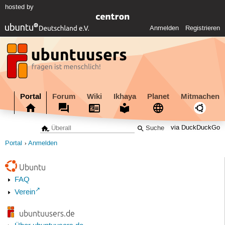
hosted by
Anmelden
Registrieren
Portal
Forum
Wiki
Ikhaya
Planet
Mitmachen
via DuckDuckGo
Portal
Anmelden
Ubuntu
FAQ
Verein
ubuntuusers.de