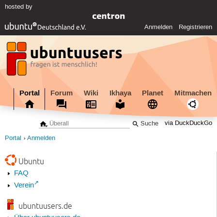
hosted by
Anmelden
Registrieren
Portal
Forum
Wiki
Ikhaya
Planet
Mitmachen
via DuckDuckGo
Portal
Anmelden
Ubuntu
FAQ
Verein
ubuntuusers.de