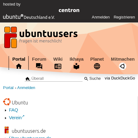
hosted by
Anmelden
Registrieren
Portal
Forum
Wiki
Ikhaya
Planet
Mitmachen
via DuckDuckGo
Portal
Anmelden
Ubuntu
FAQ
Verein
ubuntuusers.de