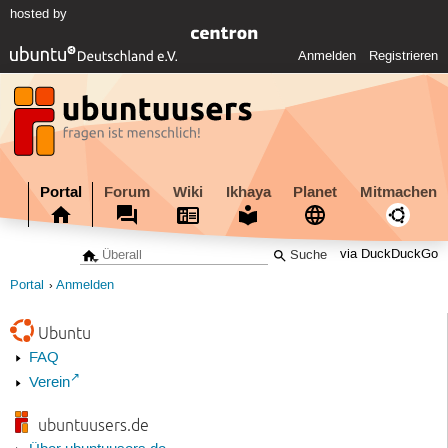
hosted by
Anmelden
Registrieren
Portal
Forum
Wiki
Ikhaya
Planet
Mitmachen
via DuckDuckGo
Portal
Anmelden
Ubuntu
FAQ
Verein
ubuntuusers.de