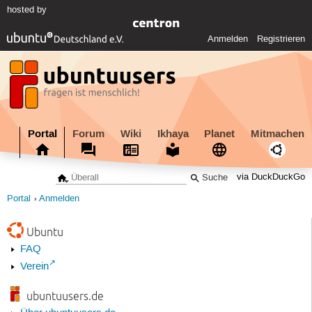
hosted by
Anmelden
Registrieren
Portal
Forum
Wiki
Ikhaya
Planet
Mitmachen
via DuckDuckGo
Portal
Anmelden
Ubuntu
FAQ
Verein
ubuntuusers.de