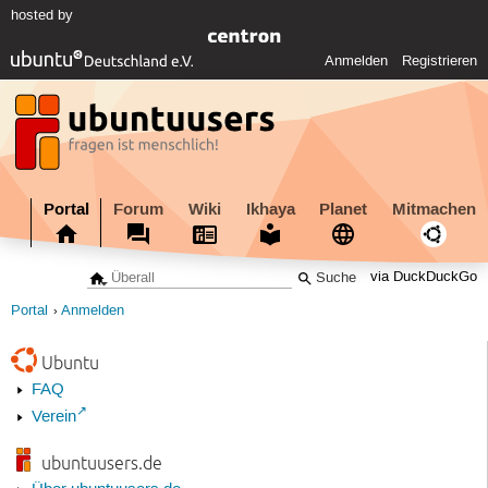
hosted by
Anmelden
Registrieren
Portal
Forum
Wiki
Ikhaya
Planet
Mitmachen
via DuckDuckGo
Portal
Anmelden
Ubuntu
FAQ
Verein
ubuntuusers.de