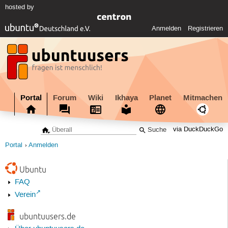
hosted by
Anmelden
Registrieren
Portal
Forum
Wiki
Ikhaya
Planet
Mitmachen
via DuckDuckGo
Portal
Anmelden
Ubuntu
FAQ
Verein
ubuntuusers.de