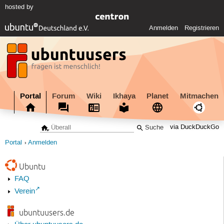
hosted by
Anmelden
Registrieren
Portal
Forum
Wiki
Ikhaya
Planet
Mitmachen
via DuckDuckGo
Portal
Anmelden
Ubuntu
FAQ
Verein
ubuntuusers.de