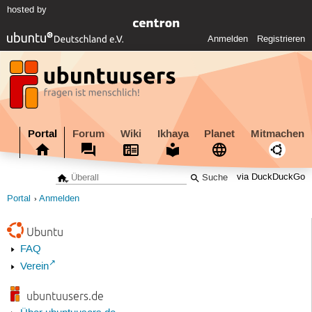
hosted by
Anmelden
Registrieren
Portal
Forum
Wiki
Ikhaya
Planet
Mitmachen
via DuckDuckGo
Portal
Anmelden
Ubuntu
FAQ
Verein
ubuntuusers.de