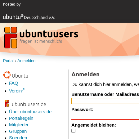
hosted by
Portal
Anmelden
Anmelden
Ubuntu
FAQ
Du kannst dich hier anmelden, w
Verein
Benutzername oder Mailadress
ubuntuusers.de
Passwort:
Über ubuntuusers.de
Portalregeln
Angemeldet bleiben:
Mitglieder
Gruppen
Spenden