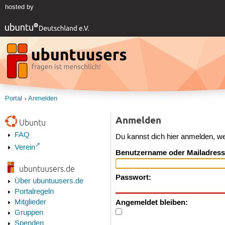
hosted by
Portal
Anmelden
Anmelden
Ubuntu
FAQ
Du kannst dich hier anmelden, w
Verein
Benutzername oder Mailadress
ubuntuusers.de
Passwort:
Über ubuntuusers.de
Portalregeln
Angemeldet bleiben:
Mitglieder
Gruppen
Spenden