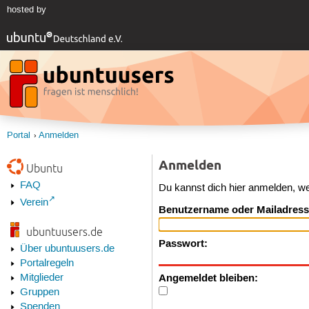
hosted by
Portal
Anmelden
Anmelden
Ubuntu
FAQ
Du kannst dich hier anmelden, w
Verein
Benutzername oder Mailadress
ubuntuusers.de
Passwort:
Über ubuntuusers.de
Portalregeln
Angemeldet bleiben:
Mitglieder
Gruppen
Spenden