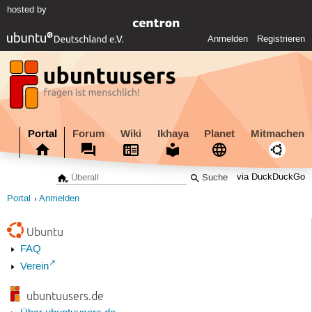
hosted by
Anmelden
Registrieren
Portal
Forum
Wiki
Ikhaya
Planet
Mitmachen
via DuckDuckGo
Portal
Anmelden
Ubuntu
FAQ
Verein
ubuntuusers.de