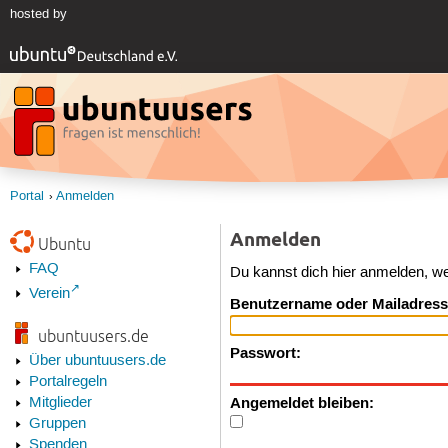
hosted by
Portal
Anmelden
Anmelden
Ubuntu
FAQ
Du kannst dich hier anmelden, w
Verein
Benutzername oder Mailadress
ubuntuusers.de
Passwort:
Über ubuntuusers.de
Portalregeln
Angemeldet bleiben:
Mitglieder
Gruppen
Spenden