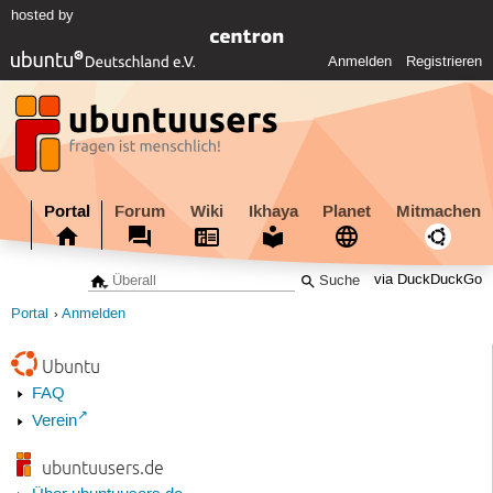
hosted by
Anmelden
Registrieren
Portal
Forum
Wiki
Ikhaya
Planet
Mitmachen
via DuckDuckGo
Portal
Anmelden
Ubuntu
FAQ
Verein
ubuntuusers.de