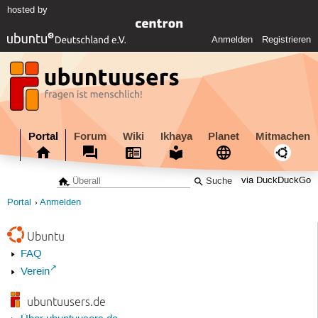
hosted by
Anmelden
Registrieren
Portal
Forum
Wiki
Ikhaya
Planet
Mitmachen
via DuckDuckGo
Portal
Anmelden
Ubuntu
FAQ
Verein
ubuntuusers.de