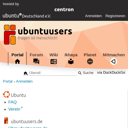
hosted by
Anmelden
Registrieren
Portal
Forum
Wiki
Ikhaya
Planet
Mitmachen
via DuckDuckGo
Portal
Anmelden
Ubuntu
FAQ
Verein
ubuntuusers.de