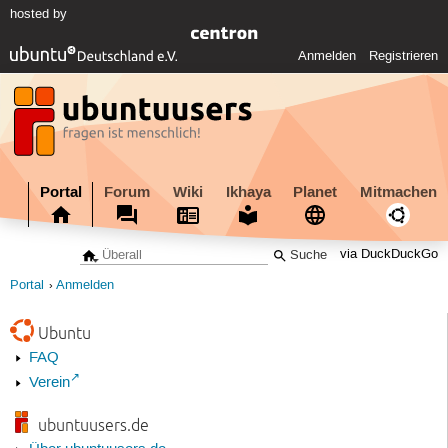
hosted by
Anmelden
Registrieren
Portal
Forum
Wiki
Ikhaya
Planet
Mitmachen
via DuckDuckGo
Portal
Anmelden
Ubuntu
FAQ
Verein
ubuntuusers.de