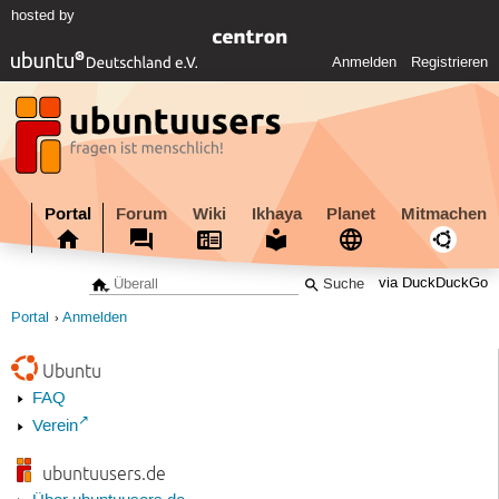
hosted by
Anmelden
Registrieren
Portal
Forum
Wiki
Ikhaya
Planet
Mitmachen
via DuckDuckGo
Portal
Anmelden
Ubuntu
FAQ
Verein
ubuntuusers.de