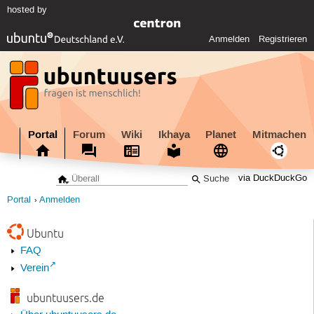
hosted by
Anmelden
Registrieren
Portal
Forum
Wiki
Ikhaya
Planet
Mitmachen
via DuckDuckGo
Portal
Anmelden
Ubuntu
FAQ
Verein
ubuntuusers.de