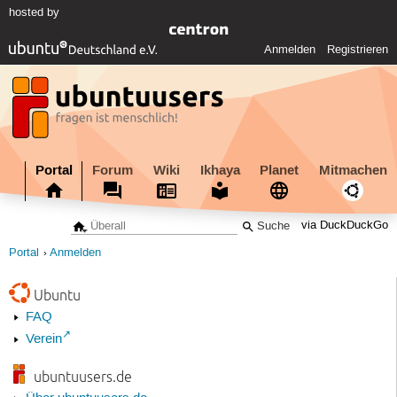
hosted by
Anmelden
Registrieren
Portal
Forum
Wiki
Ikhaya
Planet
Mitmachen
via DuckDuckGo
Portal
Anmelden
Ubuntu
FAQ
Verein
ubuntuusers.de