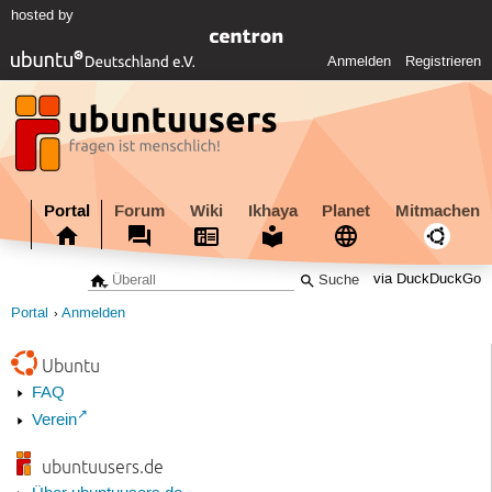
hosted by
Anmelden
Registrieren
Portal
Forum
Wiki
Ikhaya
Planet
Mitmachen
via DuckDuckGo
Portal
Anmelden
Ubuntu
FAQ
Verein
ubuntuusers.de