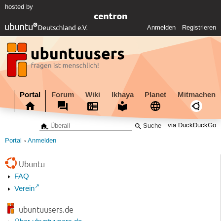
hosted by
Anmelden
Registrieren
Portal
Forum
Wiki
Ikhaya
Planet
Mitmachen
via DuckDuckGo
Portal
Anmelden
Ubuntu
FAQ
Verein
ubuntuusers.de