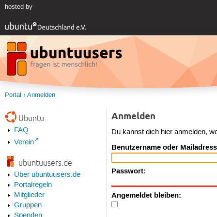
hosted by
Portal
Anmelden
Anmelden
Ubuntu
FAQ
Du kannst dich hier anmelden, w
Verein
Benutzername oder Mailadress
ubuntuusers.de
Passwort:
Über ubuntuusers.de
Portalregeln
Angemeldet bleiben:
Mitglieder
Gruppen
Spenden