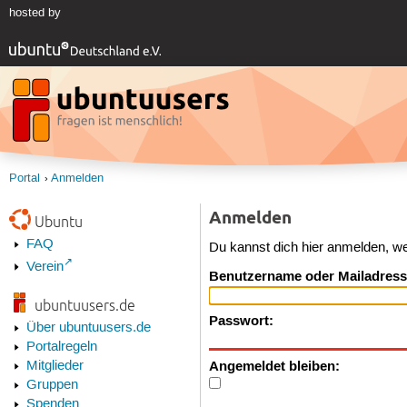
hosted by
Portal
Anmelden
Anmelden
Ubuntu
FAQ
Du kannst dich hier anmelden, w
Verein
Benutzername oder Mailadress
ubuntuusers.de
Passwort:
Über ubuntuusers.de
Portalregeln
Angemeldet bleiben:
Mitglieder
Gruppen
Spenden