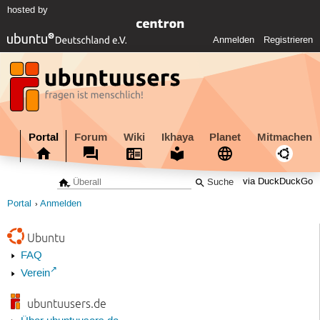
hosted by
Anmelden
Registrieren
Portal
Forum
Wiki
Ikhaya
Planet
Mitmachen
via DuckDuckGo
Portal
Anmelden
Ubuntu
FAQ
Verein
ubuntuusers.de