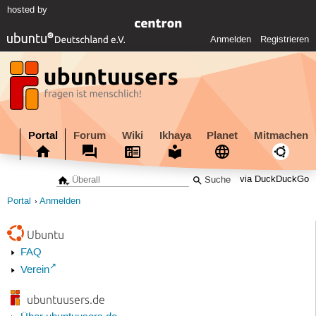
hosted by
Anmelden
Registrieren
Portal
Forum
Wiki
Ikhaya
Planet
Mitmachen
via DuckDuckGo
Portal
Anmelden
Ubuntu
FAQ
Verein
ubuntuusers.de