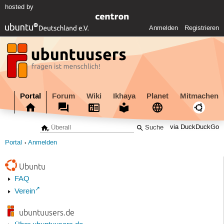
hosted by
Anmelden
Registrieren
Portal
Forum
Wiki
Ikhaya
Planet
Mitmachen
via DuckDuckGo
Portal
Anmelden
Ubuntu
FAQ
Verein
ubuntuusers.de