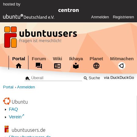
hosted by
Anmelden
Registrieren
Portal
Forum
Wiki
Ikhaya
Planet
Mitmachen
via DuckDuckGo
Portal
Anmelden
Ubuntu
FAQ
Verein
ubuntuusers.de