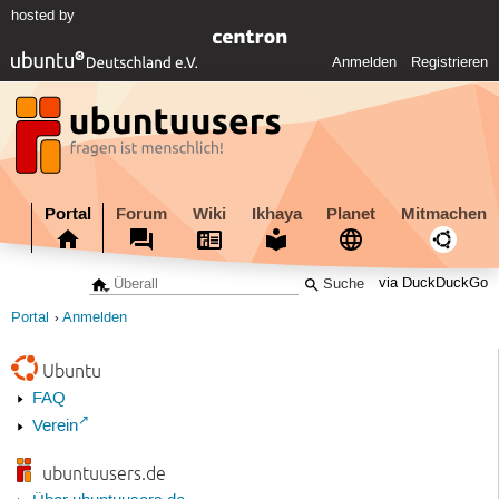
hosted by
Anmelden
Registrieren
Portal
Forum
Wiki
Ikhaya
Planet
Mitmachen
via DuckDuckGo
Portal
Anmelden
Ubuntu
FAQ
Verein
ubuntuusers.de