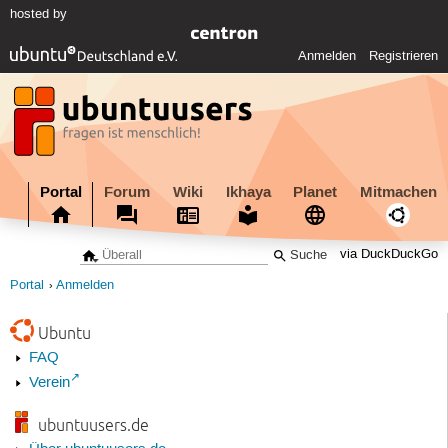
hosted by
Anmelden
Registrieren
Portal
Forum
Wiki
Ikhaya
Planet
Mitmachen
via DuckDuckGo
Portal
Anmelden
Ubuntu
FAQ
Verein
ubuntuusers.de