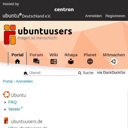
hosted by
Anmelden
Registrieren
Portal
Forum
Wiki
Ikhaya
Planet
Mitmachen
via DuckDuckGo
Portal
Anmelden
Ubuntu
FAQ
Verein
ubuntuusers.de