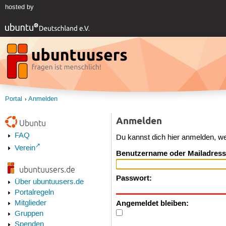
hosted by
Portal
Anmelden
Anmelden
Ubuntu
FAQ
Du kannst dich hier anmelden, w
Verein
Benutzername oder Mailadress
ubuntuusers.de
Passwort:
Über ubuntuusers.de
Portalregeln
Angemeldet bleiben:
Mitglieder
Gruppen
Spenden