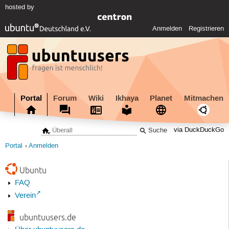
hosted by
Anmelden
Registrieren
Portal
Forum
Wiki
Ikhaya
Planet
Mitmachen
via DuckDuckGo
Portal
Anmelden
Ubuntu
FAQ
Verein
ubuntuusers.de