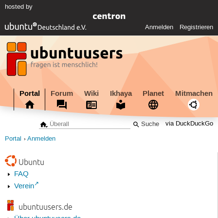
hosted by
Anmelden
Registrieren
Portal
Forum
Wiki
Ikhaya
Planet
Mitmachen
via DuckDuckGo
Portal
Anmelden
Ubuntu
FAQ
Verein
ubuntuusers.de