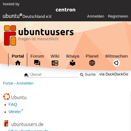
hosted by
Anmelden
Registrieren
Portal
Forum
Wiki
Ikhaya
Planet
Mitmachen
via DuckDuckGo
Portal
Anmelden
Ubuntu
FAQ
Verein
ubuntuusers.de