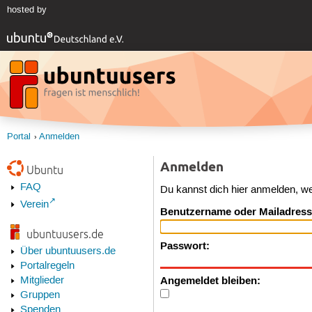
hosted by
Portal
Anmelden
Anmelden
Ubuntu
FAQ
Du kannst dich hier anmelden, w
Verein
Benutzername oder Mailadress
ubuntuusers.de
Passwort:
Über ubuntuusers.de
Portalregeln
Angemeldet bleiben:
Mitglieder
Gruppen
Spenden