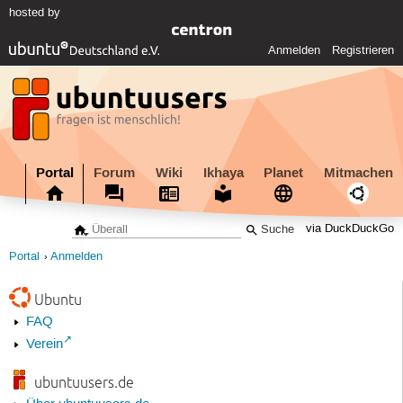
hosted by
Anmelden
Registrieren
Portal
Forum
Wiki
Ikhaya
Planet
Mitmachen
via DuckDuckGo
Portal
Anmelden
Ubuntu
FAQ
Verein
ubuntuusers.de