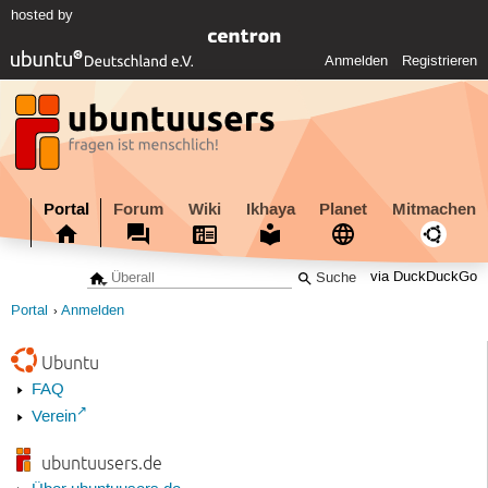
hosted by
Anmelden
Registrieren
Portal
Forum
Wiki
Ikhaya
Planet
Mitmachen
via DuckDuckGo
Portal
Anmelden
Ubuntu
FAQ
Verein
ubuntuusers.de